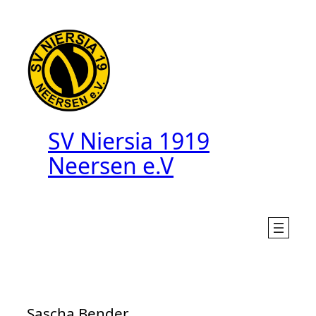
Zum
Inhalt
springen
SV Niersia 1919
Neersen e.V
Sascha Bender