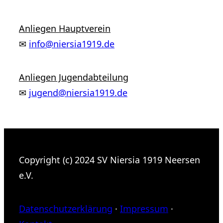
Anliegen Hauptverein
✉
info@niersia1919.de
Anliegen Jugendabteilung
✉
jugend@niersia1919.de
Copyright (c) 2024 SV Niersia 1919 Neersen
e.V.
Datenschutzerklärung
·
Impressum
·