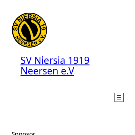
Zum
Inhalt
springen
SV Niersia 1919
Neersen e.V
Sponsor