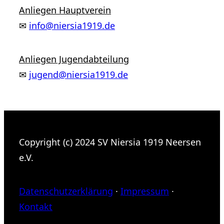
Anliegen Hauptverein
✉
info@niersia1919.de
Anliegen Jugendabteilung
✉
jugend@niersia1919.de
Copyright (c) 2024 SV Niersia 1919 Neersen
e.V.
Datenschutzerklärung
·
Impressum
·
Kontakt